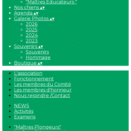
"Maîtres Educateurs "
Nos chiens
▴
▾
Agenda
▴
▾
Galerie Photos
▴
▾
2026
2025
2024
2023
Souvenirs
▴
▾
Souvenirs
Hommage
Boutique
▴
▾
L'association
Fonctionnement
Les membres du Comité
Les membres d'honneur
Nous rejoindre /Contact
NEWS
Activités
Examens
"Maîtres Plongeurs"