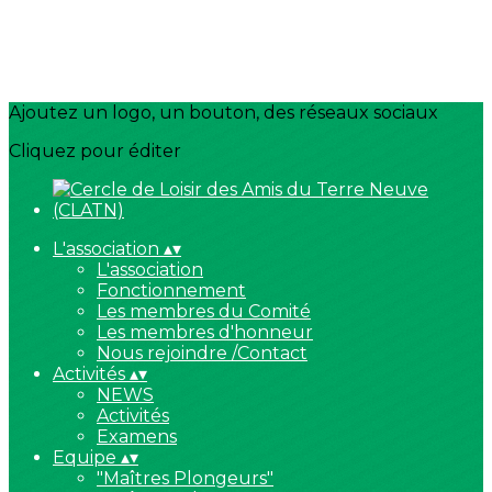
Ajoutez un logo, un bouton, des réseaux sociaux
Cliquez pour éditer
L'association
▴
▾
L'association
Fonctionnement
Les membres du Comité
Les membres d'honneur
Nous rejoindre /Contact
Activités
▴
▾
NEWS
Activités
Examens
Equipe
▴
▾
"Maîtres Plongeurs"