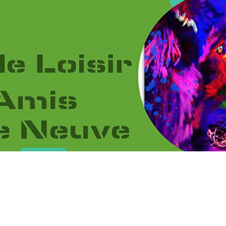
Menu
<
>
2026
2025
2024
2023
?>
Images de la page d'accueil
Cliquez pour éditer