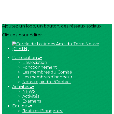
Ajoutez un logo, un bouton, des réseaux sociaux
Cliquez pour éditer
L'association
▴
▾
L'association
Fonctionnement
Les membres du Comité
Les membres d'honneur
Nous rejoindre /Contact
Activités
▴
▾
NEWS
Activités
Examens
Equipe
▴
▾
"Maîtres Plongeurs"