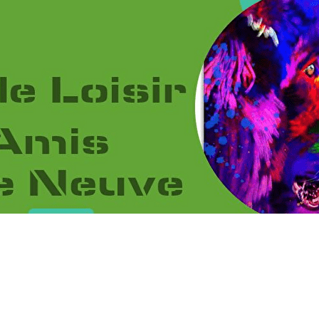
Menu
<
>
2026
2025
2024
2023
?>
Images de la page d'accueil
Cliquez pour éditer