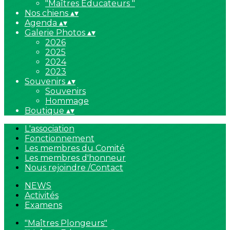
"Maîtres Educateurs "
Nos chiens
▴
▾
Agenda
▴
▾
Galerie Photos
▴
▾
2026
2025
2024
2023
Souvenirs
▴
▾
Souvenirs
Hommage
Boutique
▴
▾
L'association
Fonctionnement
Les membres du Comité
Les membres d'honneur
Nous rejoindre /Contact
NEWS
Activités
Examens
"Maîtres Plongeurs"