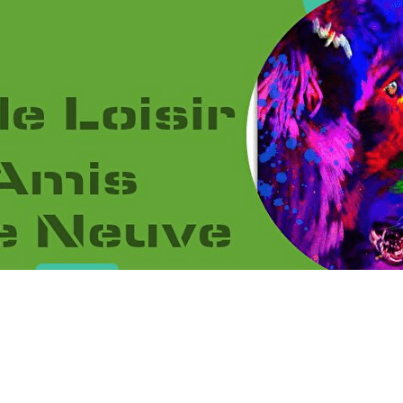
Menu
<
>
2026
2025
2024
2023
?>
Images de la page d'accueil
Cliquez pour éditer