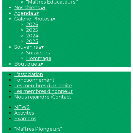
"Maîtres Educateurs "
Nos chiens
▴
▾
Agenda
▴
▾
Galerie Photos
▴
▾
2026
2025
2024
2023
Souvenirs
▴
▾
Souvenirs
Hommage
Boutique
▴
▾
L'association
Fonctionnement
Les membres du Comité
Les membres d'honneur
Nous rejoindre /Contact
NEWS
Activités
Examens
"Maîtres Plongeurs"