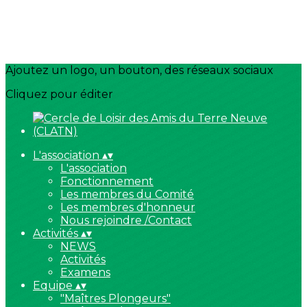
Ajoutez un logo, un bouton, des réseaux sociaux
Cliquez pour éditer
L'association
▴
▾
L'association
Fonctionnement
Les membres du Comité
Les membres d'honneur
Nous rejoindre /Contact
Activités
▴
▾
NEWS
Activités
Examens
Equipe
▴
▾
"Maîtres Plongeurs"