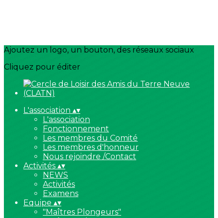
Ajoutez un logo, un bouton, des réseaux sociaux
Cliquez pour éditer
L'association
▴
▾
L'association
Fonctionnement
Les membres du Comité
Les membres d'honneur
Nous rejoindre /Contact
Activités
▴
▾
NEWS
Activités
Examens
Equipe
▴
▾
"Maîtres Plongeurs"