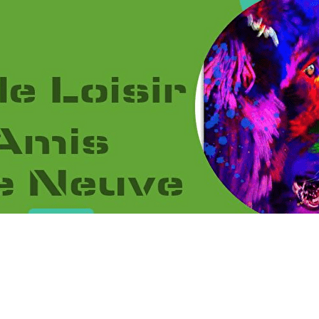
Menu
<
>
2026
2025
2024
2023
?>
Images de la page d'accueil
Cliquez pour éditer