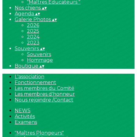
"Maîtres Educateurs "
Nos chiens
▴
▾
Agenda
▴
▾
Galerie Photos
▴
▾
2026
2025
2024
2023
Souvenirs
▴
▾
Souvenirs
Hommage
Boutique
▴
▾
L'association
Fonctionnement
Les membres du Comité
Les membres d'honneur
Nous rejoindre /Contact
NEWS
Activités
Examens
"Maîtres Plongeurs"