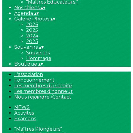
"Maîtres Educateurs "
Nos chiens
▴
▾
Agenda
▴
▾
Galerie Photos
▴
▾
2026
2025
2024
2023
Souvenirs
▴
▾
Souvenirs
Hommage
Boutique
▴
▾
L'association
Fonctionnement
Les membres du Comité
Les membres d'honneur
Nous rejoindre /Contact
NEWS
Activités
Examens
"Maîtres Plongeurs"