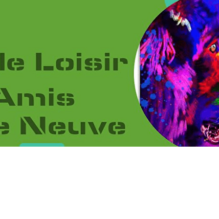
Menu
<
>
2026
2025
2024
2023
?>
Images de la page d'accueil
Cliquez pour éditer