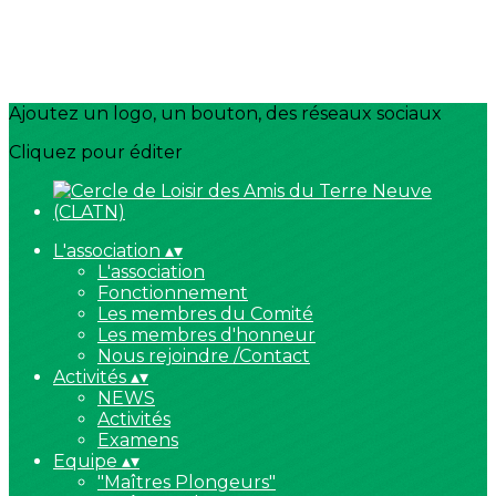
Ajoutez un logo, un bouton, des réseaux sociaux
Cliquez pour éditer
L'association
▴
▾
L'association
Fonctionnement
Les membres du Comité
Les membres d'honneur
Nous rejoindre /Contact
Activités
▴
▾
NEWS
Activités
Examens
Equipe
▴
▾
"Maîtres Plongeurs"