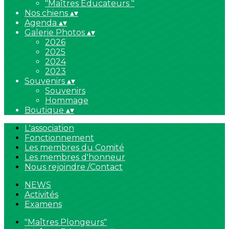
"Maîtres Educateurs "
Nos chiens
▴
▾
Agenda
▴
▾
Galerie Photos
▴
▾
2026
2025
2024
2023
Souvenirs
▴
▾
Souvenirs
Hommage
Boutique
▴
▾
L'association
Fonctionnement
Les membres du Comité
Les membres d'honneur
Nous rejoindre /Contact
NEWS
Activités
Examens
"Maîtres Plongeurs"