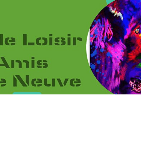
Menu
<
>
2026
2025
2024
2023
?>
Images de la page d'accueil
Cliquez pour éditer