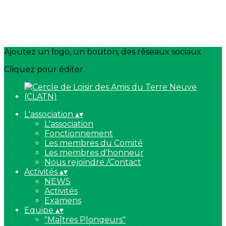
Ajoutez un logo, un bouton, des réseaux sociaux
Cliquez pour éditer
L'association
▴
▾
L'association
Fonctionnement
Les membres du Comité
Les membres d'honneur
Nous rejoindre /Contact
Activités
▴
▾
NEWS
Activités
Examens
Equipe
▴
▾
"Maîtres Plongeurs"