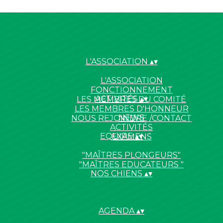
L'ASSOCIATION
▴
▾
L'ASSOCIATION
FONCTIONNEMENT
ACTIVITÉS
▴
▾
LES MEMBRES DU COMITÉ
LES MEMBRES D'HONNEUR
NEWS
NOUS REJOINDRE /CONTACT
ACTIVITÉS
EQUIPE
▴
▾
EXAMENS
"MAÎTRES PLONGEURS"
"MAÎTRES EDUCATEURS "
NOS CHIENS
▴
▾
AGENDA
▴
▾