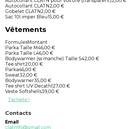
Autocollant CLATN pour voiture (transparent)
2,00 €
Autocollant CLATN
2,00 €
Gobelet CLATN
2,00 €
Sac 10l imper Bleu
15,00 €
Vêtements
Formules
Montant
Parka Taille M
46,00 €
Parka Taille L
46,00 €
Bodywarmer (ss manche) Taille S
42,00 €
Tee shirt
20,00 €
Parka
46,00 €
Sweat
32,00 €
Bodywarner
35,00 €
Tee shirt UV Decathl
27,00 €
Veste Softshells
39,00 €
J'achète !
Contacts
Email
clatn95@gmail.com