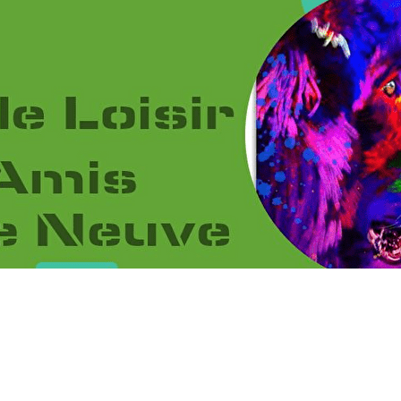
Exporter les lignes sélectionnées
Exporter toutes les colonnes
Exporter uniquement les colonnes affichées
Menu
?>
Images de la page d'accueil
Cliquez pour éditer